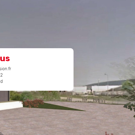
ous
ion.fr
32
rd