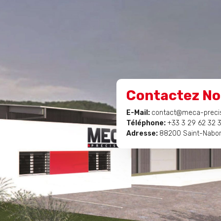
Contactez N
E-Mail:
contact@meca-precis
Téléphone:
+3
3 3 29 62 32 
Adresse:
88200 Saint-Nabo